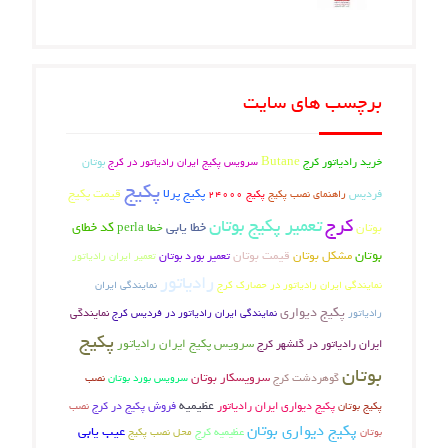
برچسب های سایت
Butane
بوتان
خرید رادیاتور کرج
سرویس پکیج ایران رادیاتور در کرج
پکیج
فردیس
پکیج پرلا
قیمت پکیج
راهنمای نصب پکیج
پکیج 24000
کرج
تعمیر پکیج بوتان
خطا یابی
کد خطای
بوتان
خطا perla
بوتان
مشکل بوتان
قیمت بوتان
تعمیر بورد بوتان
تعمیر ایران رادیاتور
رادیاتور
نمایندگی ایران
نمایندگی ایران رادیاتور در حصارک کرج
پکیج دیواری
رادیاتور
نمایندگی ایران رادیاتور در فردیس کرج
نمایندگی
پکیج
سرویس پکیج ایران رادیاتور
ایران رادیاتور در گلشهر کرج
بوتان
گوهردشت کرج
سرویسکار بوتان
نصب
سرویس بورد بوتان
عظیمیه
فروش پکیج در کرج
پکیج بوتان
پکیج دیواری ایران رادیاتور
نصب
پکیج دیواری بوتان
عیب یابی
عظیمیه کرج
بوتان
محل نصب پکیج