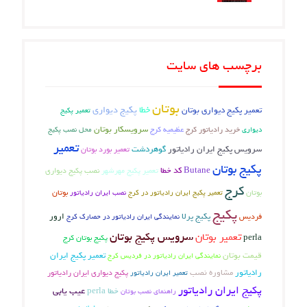
برچسب های سایت
بوتان
خطا
پکیج دیواری
تعمیر پکیج دیواری بوتان
تعمیر پکیج
عظیمیه کرج
سرویسکار بوتان
دیواری
خرید رادیاتور کرج
محل نصب پکیج
تعمیر
سرویس پکیج ایران رادیاتور
گوهردشت
تعمیر بورد بوتان
پکیج بوتان
Butane
کد خطا
تعمیر پکیج مهرشهر
نصب پکیج دیواری
کرج
بوتان
بوتان
تعمیر پکیج ایران رادیاتور در کرج
نصب ایران رادیاتور
پکیج
فردیس
پکیج پرلا
ارور
نمایندگی ایران رادیاتور در حصارک کرج
سرویس پکیج بوتان
تعمیر بوتان
perla
پکیج بوتان کرج
قیمت بوتان
تعمیر پکیج ایران
نمایندگی ایران رادیاتور در فردیس کرج
رادیاتور
مشاوره نصب
تعمیر ایران رادیاتور
پکیج دیواری ایران رادیاتور
پکیج ایران رادیاتور
عیب یابی
خطا perla
راهنمای نصب بوتان