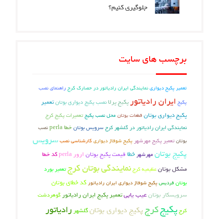
جلوگیری کنیم؟
برچسب های سایت
تعمیر پکیج دیواری
راهنمای نصب
نمایندگی ایران رادیاتور در حصارک کرج
ایران رادیاتور
پکیج پرلا
نصب پکیج دیواری بوتان
تعمیر
پکیج
پکیج دیواری بوتان
تعمیرات پکیج کرج
محل نصب پکیج
قطعات بوتان
سرویس بوتان
خطا perla
نمایندگی ایران رادیاتور در گلشهر کرج
نصب
سرویس
تعمیر پکیج مهرشهر
بوتان
پکیج شوفاژ دیواری
کارشناسی نصب
پکیج بوتان
خطا
قیمت پکیج بوتان
ارور perla
کد خطا
مهرشهر
نمایندگی بوتان کرج
مشکل بوتان
عظیمیه کرج
تعمیر بورد
کد خطای بوتان
بوتان
فردیس
پکیج شوفاژ دیواری ایران رادیاتور
عیب یابی
سرویسکار بوتان
تعمیر پکیج ایران رادیاتور
گوهردشت
پکیج
کرج
رادیاتور
پکیج دیواری بوتان
کرج
گلشهر