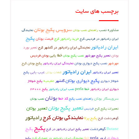
برچسب های سایت
سرویس پکیج بوتان
مشاوره نصب
راهنمای نصب بوتان
نمایندگی
پکیج
قیمت بوتان
ایران رادیاتور در فردیس کرج
خرید رادیاتور کرج
ایران رادیاتور
تعمیر بورد
نمایندگی ایران رادیاتور در گلشهر کرج
خطا یابی
بوتان
تعمیر پکیج مهرشهر
بوتان فردیس
نصب پکیج بوتان
نصب پکیج دیواری بوتان
پکیج بوتان کرج
مهرشهر
نمایندگی ایران رادیاتور
ایران رادیاتور
عیب یابی
تعمیر ایران رادیاتور
پکیج
قطعات بوتان
پکیج دیواری بوتان
گلشهر
عظیمیه
شوفاژ دیواری
پکیج شوفاژ
خطا perla
دیواری ایران رادیاتور
نصب ایران رادیاتور
پکیج 24000
بوتان
سرویسکار بوتان
کد خطا
راهنمای نصب پکیج
نصب بوتان
تعمیر پکیج بوتان
تعمیر بوتان
تعمیرات پکیج کرج
فردیس
نمایندگی بوتان کرج
رادیاتور
گوهردشت کرج
پکیج پرلا
پکیج
پکیج
Butane
گوهردشت
تعمیر پکیج ایران رادیاتور در کرج
دیواری
خطا
ارور perla
پکیج
نمایندگی ایران رادیاتور در حصارک کرج