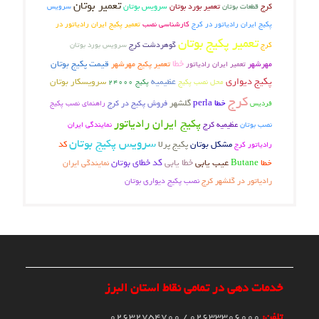
تعمیر بوتان
تعمیر بورد بوتان
سرویس بوتان
کرج
سرویس
قطعات بوتان
پکیج ایران رادیاتور در کرج
کارشناسی نصب
تعمیر پکیج ایران رادیاتور در
تعمیر پکیج بوتان
گوهردشت کرج
کرج
سرویس بورد بوتان
خطا
تعمیر پکیج مهرشهر
قیمت پکیج بوتان
مهرشهر
تعمیر ایران رادیاتور
پکیج دیواری
عظیمیه
سرویسکار بوتان
محل نصب پکیج
پکیج 24000
کرج
خطا perla
گلشهر
فروش پکیج در کرج
فردیس
راهنمای نصب پکیج
پکیج ایران رادیاتور
عظیمیه کرج
نصب بوتان
نمایندگی ایران
سرویس پکیج بوتان
مشکل بوتان
پکیج پرلا
کد
رادیاتور کرج
عیب یابی
خطا یابی
کد خطای بوتان
خطا
Butane
نمایندگی ایران
نصب پکیج دیواری بوتان
رادیاتور در گلشهر کرج
خدمات دهی در تمامی نقاط استان البرز
تلفن:
02633306000 / 02632754700