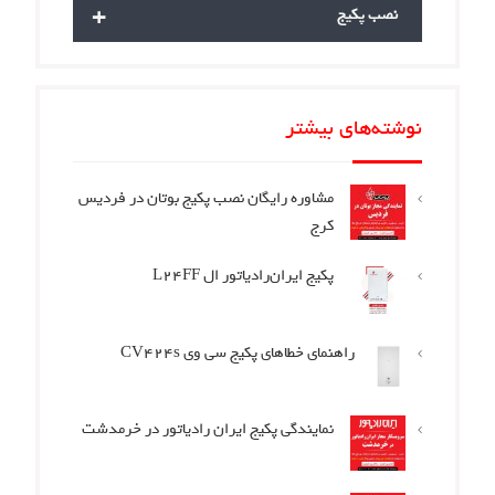
+
نصب پکیج
نوشته‌های بیشتر
مشاوره رایگان نصب پکیج بوتان در فردیس
کرج
پکیج ایران‌رادیاتور ال L24FF
راهنمای خطاهای پکیج سی وی CV424s
نمایندگی پکیج ایران رادیاتور در خرمدشت