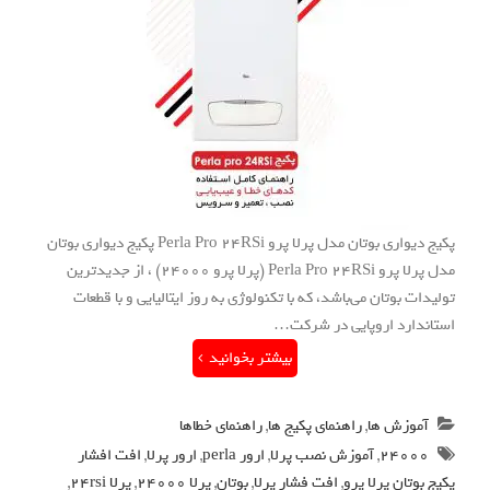
پکیج دیواری بوتان مدل پرلا پرو Perla Pro 24RSi پکیج دیواری بوتان
مدل پرلا پرو Perla Pro 24RSi (پرلا پرو 24000) ، از جدیدترین
تولیدات بوتان می‌باشد، که با تکنولوژی به روز ایتالیایی و با قطعات
استاندارد اروپایی در شرکت…
بیشتر بخوانید
آموزش ها
,
راهنمای پکیج ها
,
راهنمای خطاها
24000
,
آموزش نصب پرلا
,
ارور perla
,
ارور پرلا
,
افت افشار
پکیج بوتان پرلا پرو
,
افت فشار پرلا
,
بوتان
,
پرلا 24000
,
پرلا 24rsi
,