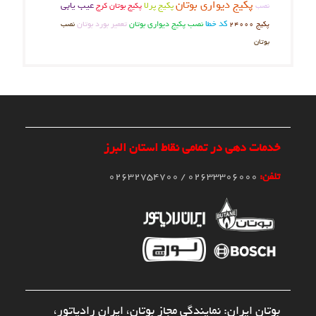
پکیج دیواری بوتان
عیب یابی
پکیج پرلا
پکیج بوتان کرج
نصب
کد خطا
نصب پکیج دیواری بوتان
تعمیر بورد بوتان
نصب
پکیج 24000
بوتان
خدمات دهی در تمامی نقاط استان البرز
تلفن:
02633306000 / 02632754700
بوتان ایران: نمایندگی مجاز بوتان، ایران رادیاتور،