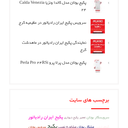
پکیج بوتان مدل کالدا ونزیا Calda Venezia
24
سرویس پکیج ایران رادیاتور در عظیمیه کرج
نمایندگی پکیج ایران رادیاتور در ماهدشت
کرج
پکیج بوتان مدل پرلا پرو Perla Pro 24RSi
برچسب های سایت
پکیج ایران رادیاتور
سرویسکار بوتان
تعمیر پکیج دیواری
پکیج
گوهردشت
مشکل بوتان
مشاوره نصب
سرویس بوتان