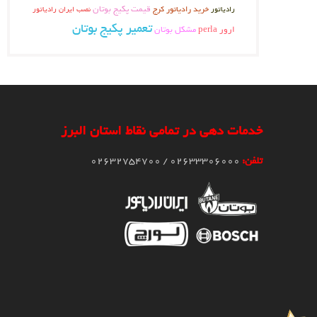
قیمت پکیج بوتان
رادیاتور
خرید رادیاتور کرج
نصب ایران رادیاتور
تعمیر پکیج بوتان
ارور perla
مشکل بوتان
خدمات دهی در تمامی نقاط استان البرز
تلفن:
02633306000 / 02632754700