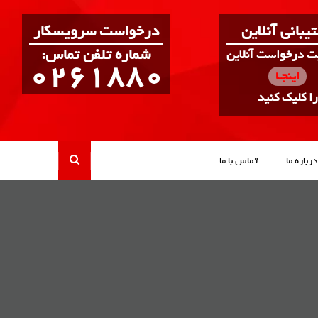
یبانی آنلاین
درخواست سرویسکار
:شماره تلفن تماس
بت درخواست آنلاین
0261880
اینجـا
را کلیک کنید
درباره ما
تماس با ما