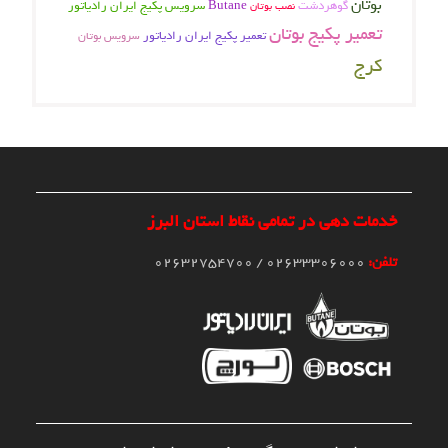
بوتان
گوهردشت
Butane
سرویس پکیج ایران رادیاتور
نصب بوتان
تعمیر پکیج بوتان
تعمیر پکیج ایران رادیاتور
سرویس بوتان
کرج
خدمات دهی در تمامی نقاط استان البرز
تلفن:
02633306000 / 02632754700