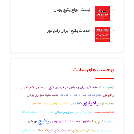
لیست انواع پکیج بوتان
خدمات پکیج ایران رادیاتور
برچسب های سایت
گوهردشت
سرویس پکیج ایران
نمایندگی ایران رادیاتور در فردیس کرج
رادیاتور
نصب پکیج دیواری بوتان
پکیج شوفاژ دیواری ایران رادیاتور
رادیاتور
خطا یابی
پکیج دیواری
عظیمیه کرج
ارور perla
پکیج بوتان کرج
سرویس بوتان
کارشناسی نصب
پکیج شوفاژ
پکیج 24000
پکیج
کد خطای بوتان
پکیج پرلا
مشاوره نصب
دیواری
مهرشهر
نصب
تعمیرات پکیج کرج
کد خطا
قیمت پکیج
راهنمای نصب پکیج
ایران رادیاتور