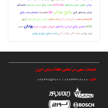
بوتان
خطا perla
تعمیر ایران رادیاتور
قیمت پکیج ایران رادیاتور
نمایندگی
پکیج بوتان
خطا
عظیمیه
ایران رادیاتور کرج
راهنمای نصب پکیج
پکیج بوتان کرج
تعمیر پکیج مهرشهر
ارور
کارشناسی نصب
نصب بوتان
بوتان
perla
تعمیر پکیج ایران رادیاتور
فروش پکیج در کرج
تعمیر
بورد بوتان
نمایدنگی بوتان کرج
نصب پکیج دیواری بوتان
خدمات دهی در تمامی نقاط استان البرز
تلفن:
02633306000 / 02632754700