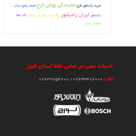
نمایندگی بوتان کرج
خرید رادیاتور کرج
قیمت پکیج ایران
ایران رادیاتور
پکیج دیواری بوتان
کد خطا
رادیاتور
قطعات بوتان
خدمات دهی در تمامی نقاط استان البرز
تلفن:
02633306000 / 02632754700