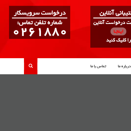
یبانی آنلاین
درخواست سرویسکار
:شماره تلفن تماس
بت درخواست آنلاین
0261880
اینجـا
را کلیک کنید
درباره ما
تماس با ما