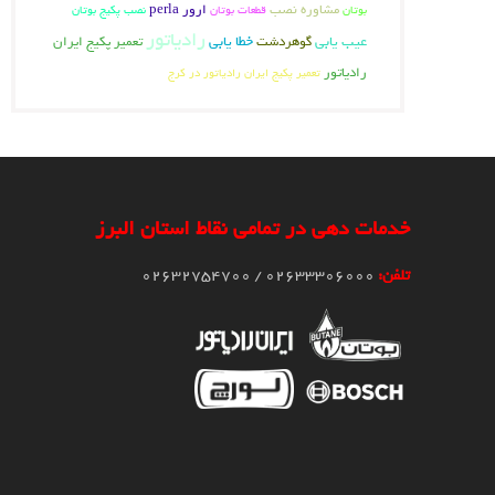
مشاوره نصب
ارور perla
نصب پکیج بوتان
بوتان
قطعات بوتان
رادیاتور
عیب یابی
خطا یابی
گوهردشت
تعمیر پکیج ایران
رادیاتور
تعمیر پکیج ایران رادیاتور در کرج
خدمات دهی در تمامی نقاط استان البرز
تلفن:
02633306000 / 02632754700