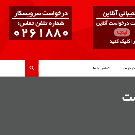
یبانی آنلاین
درخواست سرویسکار
:شماره تلفن تماس
بت درخواست آنلاین
0261880
اینجـا
را کلیک کنید
درباره ما
تماس با ما
شت