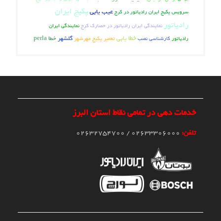
پکیج ایران
عیب یابی
سرویس پکیج ایران رادیاتور در کرج
رادیاتور
نمایندگی ایران
نمایندگی ایران رادیاتور در حصارک کرج
خطا یابی
تعمیر پکیج مهرشهر
گلشهر
خطا perla
رادیاتور
کارشناسی نصب
خدمات دهی در تمامی نقاط استان البرز
تلفن:
02633306000 / 02632754700