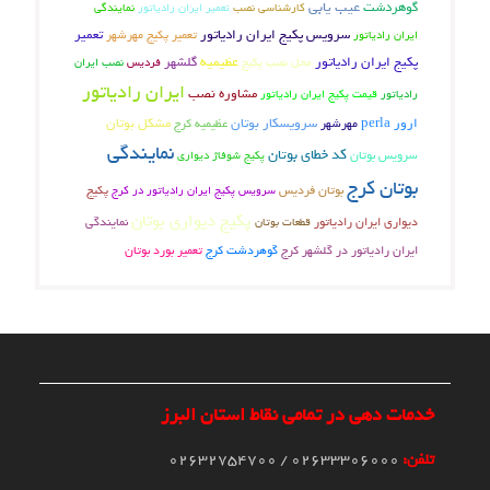
عیب یابی
گوهردشت
کارشناسی نصب
تعمیر ایران رادیاتور
نمایندگی
سرویس پکیج ایران رادیاتور
تعمیر پکیج مهرشهر
تعمیر
ایران رادیاتور
پکیج ایران رادیاتور
عظیمیه
گلشهر
محل نصب پکیج
فردیس
نصب ایران
ایران رادیاتور
مشاوره نصب
قیمت پکیج ایران رادیاتور
رادیاتور
ارور perla
سرویسکار بوتان
عظیمیه کرج
مشکل بوتان
مهرشهر
نمایندگی
کد خطای بوتان
سرویس بوتان
پکیج شوفاژ دیواری
بوتان کرج
بوتان فردیس
سرویس پکیج ایران رادیاتور در کرج
پکیج
پکیج دیواری بوتان
دیواری ایران رادیاتور
نمایندگی
قطعات بوتان
گوهردشت کرج
تعمیر بورد بوتان
ایران رادیاتور در گلشهر کرج
خدمات دهی در تمامی نقاط استان البرز
تلفن:
02633306000 / 02632754700