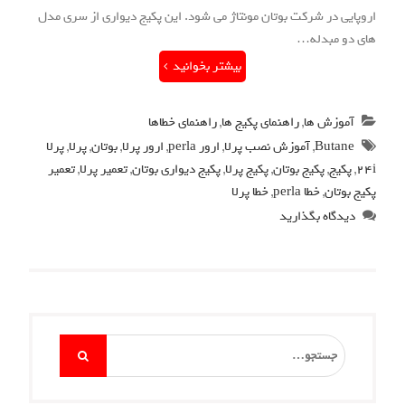
اروپایی در شرکت بوتان مونتاژ می شود. این پکیج دیواری از سری مدل
های دو مبدله…
بیشتر بخوانید
آموزش ها
,
راهنمای پکیج ها
,
راهنمای خطاها
Butane
,
آموزش نصب پرلا
,
ارور perla
,
ارور پرلا
,
بوتان
,
پرلا
,
پرلا
24i
,
پکیج
,
پکیج بوتان
,
پکیج پرلا
,
پکیج دیواری بوتان
,
تعمیر پرلا
,
تعمیر
پکیج بوتان
,
خطا perla
,
خطا پرلا
دیدگاه بگذارید
Search
for: