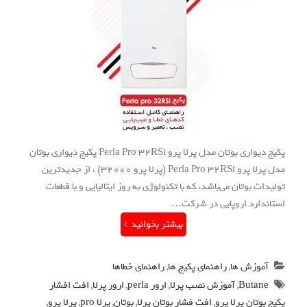
پکیج دیواری بوتان مدل پرلا پرو Perla Pro 32RSi پکیج دیواری بوتان
مدل پرلا پرو Perla Pro 32RSi (پرلا پرو 32000) ، از جدیدترین
تولیدات بوتان می‌باشد، که با تکنولوژی به روز ایتالیایی و با قطعات
استاندارد اروپایی در شرکت…
بیشتر بخوانید
آموزش ها
,
راهنمای پکیج ها
,
راهنمای خطاها
Butane
,
آموزش نصب پرلا
,
ارور perla
,
ارور پرلا
,
افت افشار
پکیج بوتان پرلا پرو
,
افت فشار بوتان پرلا
,
بوتان
,
پرلا pro
,
پرلا پرو
,