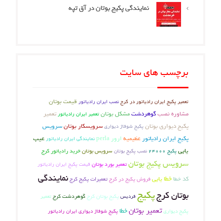
نمایندگی پکیج بوتان در آق تپه
برچسب های سایت
قیمت بوتان
تعمیر پکیج ایران رادیاتور در کرج
نصب ایران رادیاتور
مشاوره نصب
گوهردشت
مشکل بوتان
تعمیر
تعمیر ایران رادیاتور
پکیج دیواری بوتان
سرویسکار بوتان
سرویس
پکیج شوفاژ دیواری
عیب
پکیج ایران رادیاتور
عظیمیه
ارور perla
نمایندگی ایران رادیاتور
یابی
سرویس بوتان
نصب پکیج بوتان
خرید رادیاتور کرج
پکیج 24000
سرویس پکیج بوتان
تعمیر بورد بوتان
قیمت پکیج ایران رادیاتور
نمایندگی
خطا یابی
کد خطا
فروش پکیج در کرج
تعمیرات پکیج کرج
پکیج
بوتان کرج
پکیج بوتان کرج
گوهردشت کرج
فردیس
تعمیر
تعمیر بوتان
خطا
پکیج دیواری
پکیج شوفاژ دیواری ایران رادیاتور