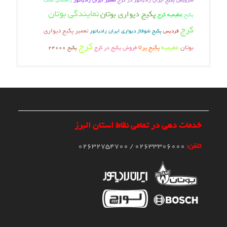
سرویس پکیج ایران رادیاتور در کرج
تعمیر ایران رادیاتور
راهنمای نصب
نمایندگی بوتان
پکیج دیواری بوتان
عظیمیه کرج
پکیج
کرج
تعمیر پکیج دیواری
فردیس
پکیج شوفاژ دیواری ایران رادیاتور
کرج
بوتان
عظیمیه
پکیج پرلا
فروش پکیج در کرج
پکیج 24000
خدمات دهی در تمامی نقاط استان البرز
تلفن:
02633306000 / 02632754700