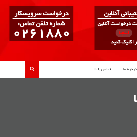
یبانی آنلاین
درخواست سرویسکار
:شماره تلفن تماس
بت درخواست آنلاین
0261880
اینجـا
را کلیک کنید
درباره ما
تماس با ما