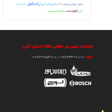
رادیاتور
خطا
پکیج دیواری بوتان
پکیج بوتان کرج
محل نصب
گوهردشت
پکیج
کارشناسی نصب
خدمات دهی در تمامی نقاط استان البرز
تلفن:
02633306000 / 02632754700