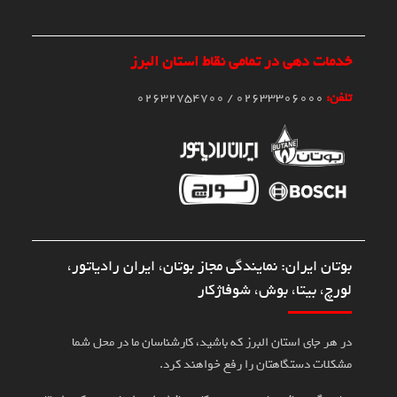
خدمات دهی در تمامی نقاط استان البرز
تلفن:
02633306000 / 02632754700
بوتان ایران: نمایندگی مجاز بوتان، ایران رادیاتور،
لورچ، بیتا، بوش، شوفاژکار
در هر جای استان البرز که باشید، کارشناسان ما در محل شما
مشکلات دستگاهتان را رفع خواهند کرد.