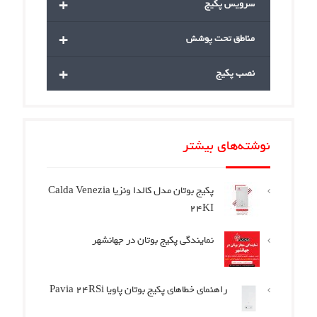
+
سرویس پکیج
+
مناطق تحت پوشش
+
نصب پکیج
نوشته‌های بیشتر
پکیج بوتان مدل کالدا ونزیا Calda Venezia
24KI
نمایندگی پکیج بوتان در جهانشهر
راهنمای خطاهای پکیج بوتان پاویا Pavia 24RSi