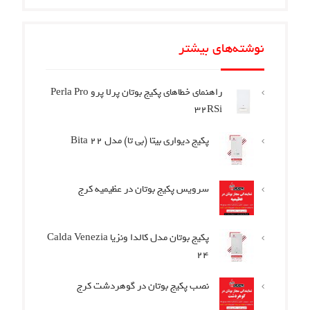
نوشته‌های بیشتر
راهنمای خطاهای پکیج بوتان پرلا پرو Perla Pro
32RSi
پکیج دیواری بیتا (بی تا) مدل Bita 22
سرویس پکیج بوتان در عظیمیه کرج
پکیج بوتان مدل کالدا ونزیا Calda Venezia
24
نصب پکیج بوتان در گوهردشت کرج