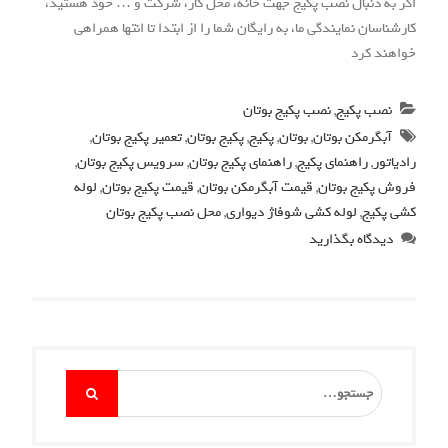
اگر به دنبال نصب پکیج جهت خانه، محل کار، شرکت و … خود هستید،
کارشناسان نمایندگی ما، به رایگان شما را از ابتدا تا انتها همراهی
خواهند کرد
نصب پکیج
,
نصب پکیج بوتان
آبگرمکن بوتان
,
بوتان
,
پکیج
,
پکیج بوتان
,
تعمیر پکیج بوتان
,
رادیاتور
,
راهنمای پکیج
,
راهنمای پکیج بوتان
,
سرویس پکیج بوتان
,
فروش پکیج بوتان
,
قیمت آبگرمکن بوتان
,
قیمت پکیج بوتان
,
لوله
کشی پکیج
,
لوله کشی شوفاژ دیواری
,
محل نصب پکیج بوتان
دیدگاه بگذارید
Search
for: