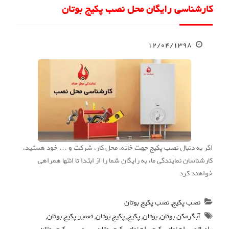
کارشناسی رایگان محل نصب پکیج بوتان
۱۲/۰۴/۱۳۹۸
اگر به دنبال نصب پکیج جهت خانه، محل کار، شرکت و … خود هستید،
کارشناسان نمایندگی ما، به رایگان شما را از ابتدا تا انتها همراهی
خواهند کرد
نصب پکیج
,
نصب پکیج بوتان
آبگرمکن بوتان
,
بوتان
,
پکیج
,
پکیج بوتان
,
تعمیر پکیج بوتان
,