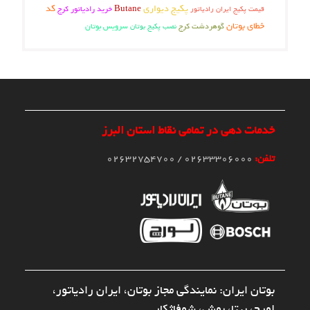
پکیج دیواری
کد
Butane
قیمت پکیج ایران رادیاتور
خرید رادیاتور کرج
خطای بوتان
گوهردشت کرج
سرویس بوتان
نصب پکیج بوتان
خدمات دهی در تمامی نقاط استان البرز
تلفن:
02633306000 / 02632754700
بوتان ایران: نمایندگی مجاز بوتان، ایران رادیاتور،
لورچ، بیتا، بوش، شوفاژکار