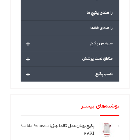
راهنمای پکیج ها
راهنمای خطاها
+
سرویس پکیج
+
مناطق تحت پوشش
+
نصب پکیج
نوشته‌های بیشتر
پکیج بوتان مدل کالدا ونزیا Calda Venezia
24KI