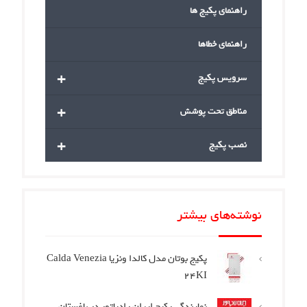
راهنمای پکیج ها
راهنمای خطاها
+
سرویس پکیج
+
مناطق تحت پوشش
+
نصب پکیج
نوشته‌های بیشتر
پکیج بوتان مدل کالدا ونزیا Calda Venezia
24KI
نمایندگی پکیج ایران رادیاتور در باغستان