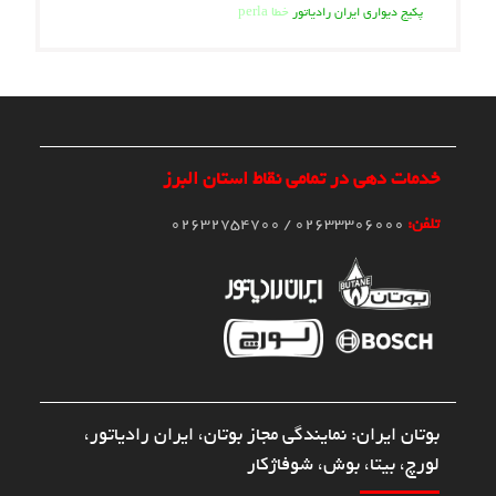
خطا perla
پکیج دیواری ایران رادیاتور
خدمات دهی در تمامی نقاط استان البرز
تلفن:
02633306000 / 02632754700
بوتان ایران: نمایندگی مجاز بوتان، ایران رادیاتور،
لورچ، بیتا، بوش، شوفاژکار