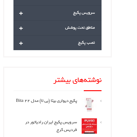
+
سرویس پکیج
+
مناطق تحت پوشش
+
نصب پکیج
نوشته‌های بیشتر
پکیج دیواری بیتا (بی تا) مدل Bita 22
سرویس پکیج ایران رادیاتور در
فردیس کرج