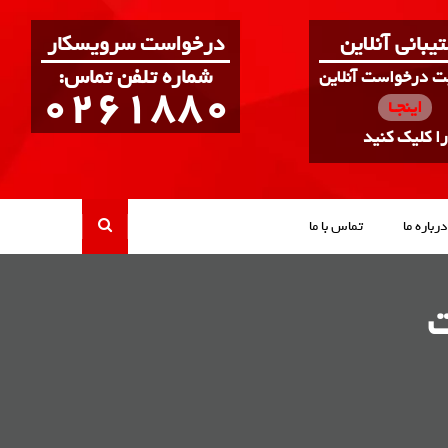
یبانی آنلاین
درخواست سرویسکار
:شماره تلفن تماس
بت درخواست آنلاین
0261880
اینجـا
را کلیک کنید
درباره ما
تماس با ما
ت