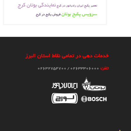
نمایندگی بوتان کرج
تعمیر پکیج ایران رادیاتور در کرج
سرویس پکیج بوتان
فروش پکیج در کرج
خدمات دهی در تمامی نقاط استان البرز
تلفن:
02633306000 / 02632754700