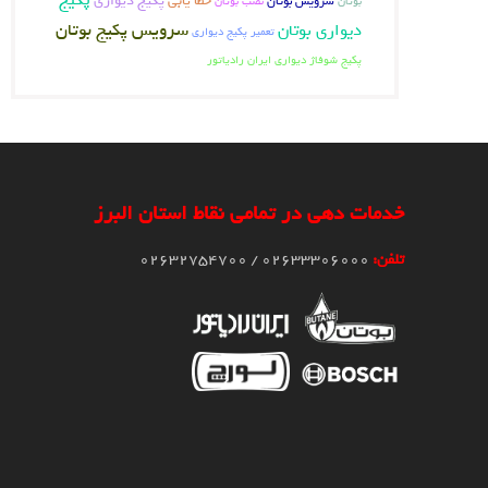
خطا یابی
پکیج دیواری
سرویس بوتان
بوتان
نصب بوتان
سرویس پکیج بوتان
دیواری بوتان
تعمیر پکیج دیواری
پکیج شوفاژ دیواری ایران رادیاتور
خدمات دهی در تمامی نقاط استان البرز
تلفن:
02633306000 / 02632754700