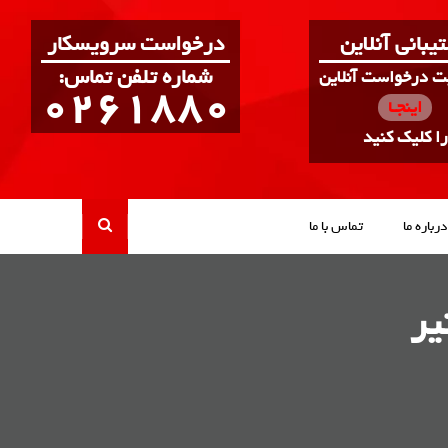
یبانی آنلاین
درخواست سرویسکار
:شماره تلفن تماس
بت درخواست آنلاین
0261880
اینجـا
را کلیک کنید
درباره ما
تماس با ما
یر