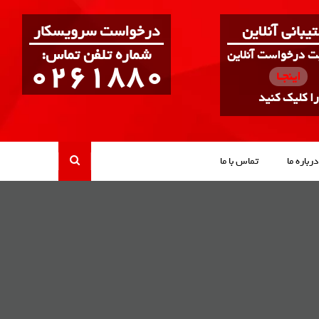
یبانی آنلاین
درخواست سرویسکار
:شماره تلفن تماس
بت درخواست آنلاین
0261880
اینجـا
را کلیک کنید
درباره ما
تماس با ما