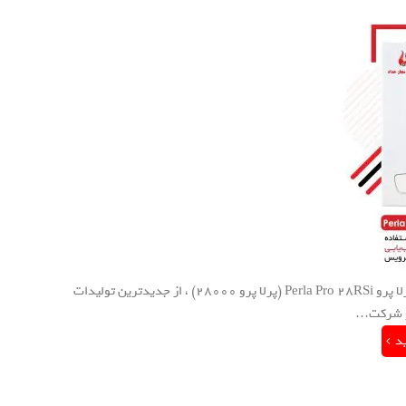
پکیج دیواری بوتان مدل پرلا پرو Perla Pro 28RSi پکیج دیواری بوتان مدل پرلا پرو Perla Pro 28RSi (پرلا پرو 28000) ، از جدیدترین تولیدات
ی در شرکت…
ید