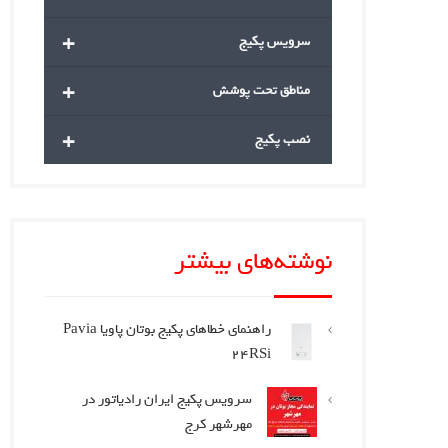
+
سرویس پکیج
+
مناطق تحت پوشش
+
نصب پکیج
نوشته‌های بیشتر
راهنمای خطاهای پکیج بوتان پاویا Pavia
24RSi
سرویس پکیج ایران رادیاتور در
مهرشهر کرج