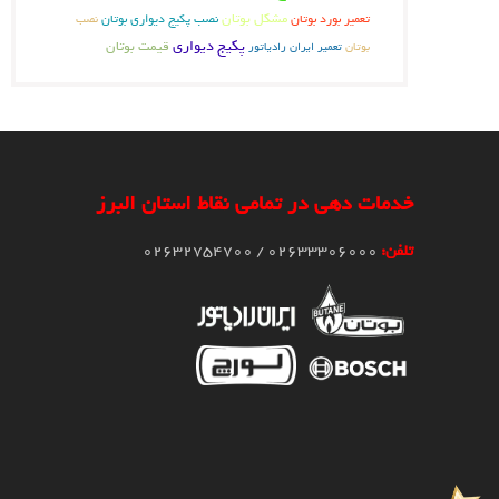
تعمیر بورد بوتان
مشکل بوتان
نصب پکیج دیواری بوتان
نصب
پکیج دیواری
قیمت بوتان
بوتان
تعمیر ایران رادیاتور
خدمات دهی در تمامی نقاط استان البرز
تلفن:
02633306000 / 02632754700