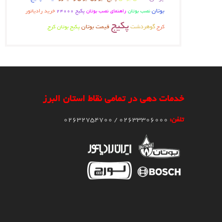
بوتان
نصب بوتان
راهنمای نصب بوتان
خرید رادیاتور
پکیج 24000
پکیج
گوهردشت
قیمت بوتان
پکیج بوتان کرج
کرج
خدمات دهی در تمامی نقاط استان البرز
تلفن:
02633306000 / 02632754700