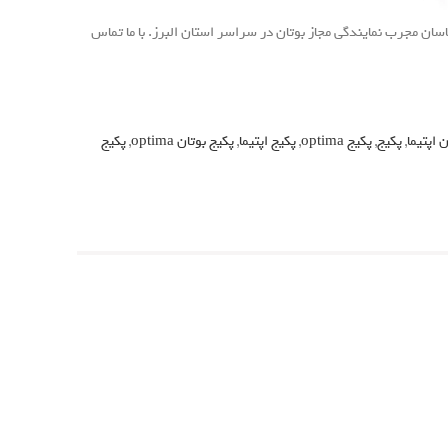
کیج بوتان مدل اپتیما Optima 28 KIS توسط کارشناسان مجرب نمایندگی مجاز بوتان در سراسر استان البرز. با ما تماس
ن اپتیما
,
پکیج
,
پکیج optima
,
پکیج اپتیما
,
پکیج بوتان optima
,
پکیج