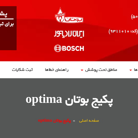
پشت
برای ث
(کد: ۹۳۱۱۰۱۰)
ا
مناطق تحت پوشش
راهنمای خطاها
ثبت شکایات
پکیج بوتان optima
صفحه اصلی
»
پکیج بوتان optima