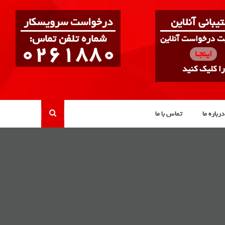
یبانی آنلاین
درخواست سرویسکار
:شماره تلفن تماس
بت درخواست آنلاین
0261880
اینجـا
را کلیک کنید
درباره ما
تماس با ما