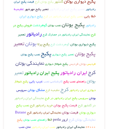
پکیج دیواری بوتان
گلشهر
پکیج بوتان کرج
قیمت پکیج ایران
تعمیر پکیج ایران رادیاتور
تعمیر پکیج مهرشهر
عظیمیه
رادیاتور
خطا یابی
تعمیر پکیج ایران رادیاتور در کرج
پکیج دیواری ایران
پکیج بوتان
گوهردشت
فروش پکیج در
رادیاتور
نصب بوتان
رادیاتور
کرج
تعمیر
نمایندگی ایران رادیاتور در حصارک کرج
بوتان
تعمیر
پکیج دیواری بوتان
گوهردشت کرج
پکیج پرلا
پکیج
پکیج بوتان
تعمیر پکیج دیواری
نصب پکیج بوتان
نمایندگی بوتان
بوتان فردیس
فردیس
پکیج شوفاژ دیواری
کرج
ایران رادیاتور
پکیج ایران رادیاتور
تعمیر
بوتان
عیب یابی
راهنمای نصب پکیج
کارشناسی نصب
پکیج شوفاژ
کرج
عظیمیه کرج
مشکل بوتان
سرویس
دیواری ایران رادیاتور
بوتان
سرویس پکیج ایران رادیاتور در کرج
نمایندگی ایران رادیاتور
قیمت پکیج بوتان
نصب پکیج
در گلشهر کرج
خرید رادیاتور کرج
دیواری بوتان
قیمت بوتان
Butane
نمایندگی ایران رادیاتور کرج
خطا
نمایدنگی بوتان کرج
ارور perla
راهنمای نصب بوتان
پکیج
نمایندگی ایران رادیاتور
محل نصب
24000
نصب ایران رادیاتور