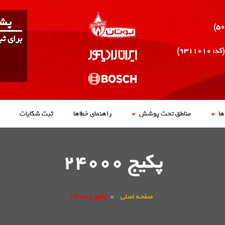
پشت
برای ث
(کد: ۹۳۱۱۰۱۰)
ا
مناطق تحت پوشش
راهنمای خطاها
ثبت شکایات
پکیج 24000
صفحه اصلی
»
پکیج 24000