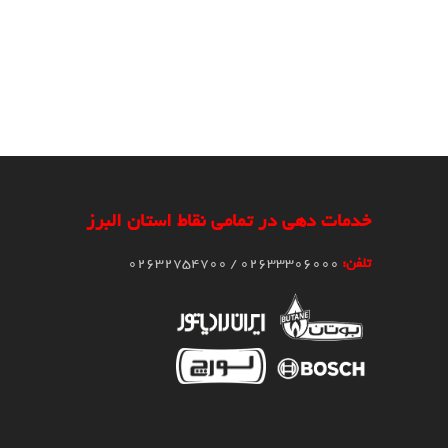
خدمات دهی در تمامی نقاط استان البرز
تلفن:
02633306000 / 02632754700