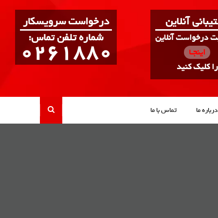
یبانی آنلاین
درخواست سرویسکار
:شماره تلفن تماس
بت درخواست آنلاین
0261880
اینجـا
را کلیک کنید
درباره ما
تماس با ما