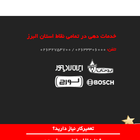
خدمات دهی در تمامی نقاط استان البرز
تلفن:
02633306000 / 02632754700
تعمیرکار نیاز دارید؟