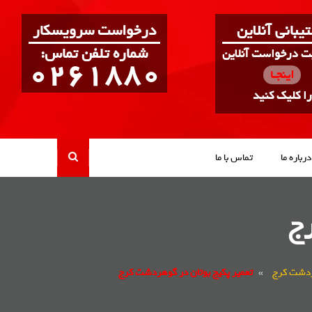
یبانی آنلاین
درخواست سرویسکار
:شماره تلفن تماس
بت درخواست آنلاین
0261880
اینجـا
را کلیک کنید
درباره ما
تماس با ما
رج
هردشت کرج
»
تعمیر پکیج بوتان در گوهردشت کرج