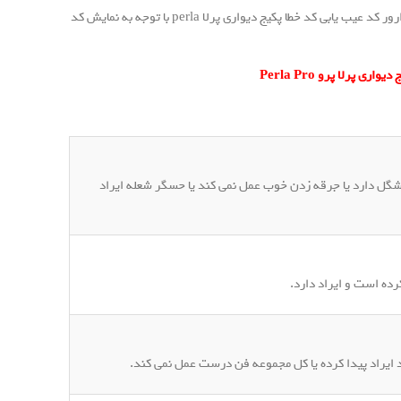
خطا پکیج دیواری پرلا perla توسط نمایشگر آن اعلام می گردد. روش تشخیص ارور کد عیب یابی کد خطا پکیج دیواری پرلا perla با توجه به نمایش کد
 پرلا پرو Perla Pro
شگل دارد یا جرقه زدن خوب عمل نمی کند یا حسگر شعله ایراد