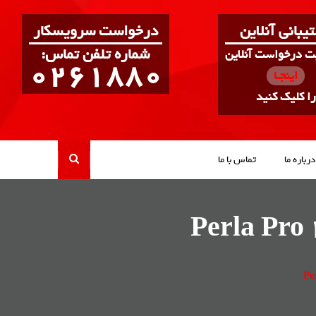
یبانی آنلاین
درخواست سرویسکار
:شماره تلفن تماس
بت درخواست آنلاین
0261880
اینجـا
را کلیک کنید
درباره ما
تماس با ما