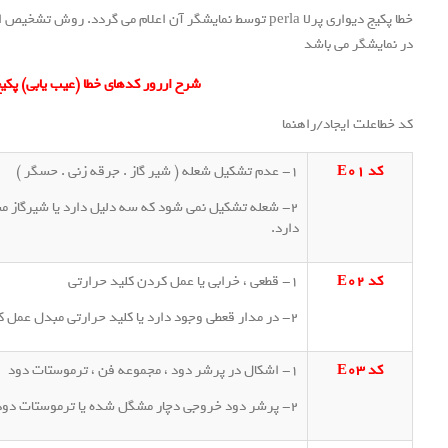
در نمایشگر می باشد
شرح اررور کدهای خطا (عیب یابی) پکیج دیواری
کد خطاعلت ایجاد/راهنما
کد E01
1- عدم تشکیل شعله ( شیر گاز . جرقه زنی . حسگر )
2- شعله تشکیل نمی شود که سه دلیل دارد یا شیرگاز م
دارد.
کد E02
1- قطعی ، خرابی یا عمل کردن کلید حرارتی
2- در مدار قعطی وجود دارد یا کلید حرارتی مبدل عمل کرده است و ایراد دارد.
کد E03
1- اشکال در پرشر دود ، مجموعه فن ، ترموستات دود
2- پرشر دود خروجی دچار مشگل شده یا ترموستات دود ایراد پیدا کرده یا کل مجموعه فن درست عمل نمی کند.