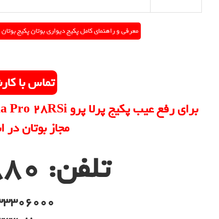
معرفی و راهنمای کامل پکیج دیواری بوتان پکیج بوتان مدل پرلا پرو Pro 28RSi
تماس با کار
مجاز بوتان در ا
تلفن: 0261880
33306000