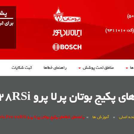
پشت
برای ث
(کد: ۹۳۱۱۰۱۰)
ا
مناطق تحت پوشش
راهنمای خطاها
ثبت شکایات
یج بوتان پرلا پرو Perla Pro 28RSi
حه اصلی
»
آموزش ها
»
راهنمای خطاهای پکیج بوتان پرلا پرو Perla Pro 28RSi