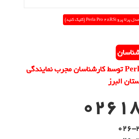
Perla  (کلیک کنید)
شناسان
برای رفع عیب پکیج پرلا پرو Perla Pro 28RSi توسط کارشناسان مجرب نمایندگی
ستان البرز
026-