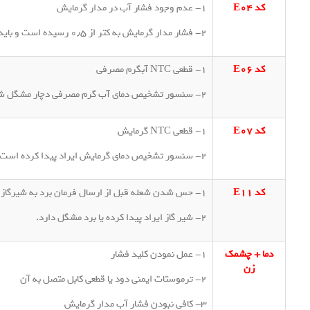
کد E04
1- عدم وجود فشار آب در مدار گرمایش
2- فشار مدار گرمایش به کتر از ۰٫۵ رسیده است و باید ان را افزایش داد.
کد E06
1- قطعی NTC آبگرم مصرفی
2- سنسور تشخیص دمای آب گرم مصرفی دچار مشگل شده است.
کد E07
1- قطعی NTC گرمایش
2- سنسور تشخیص دمای گرمایش ایراد پیدا کرده است.
کد E11
1- حس شدن شعله قبل از ارسال فرمان برد به شیرگاز
2- شیر گاز ایراد پیدا کرده یا برد مشگل دارد.
دما + چشمک
1- عمل نمودن کلید فشار
زن
2- ترموستات ایمنی دود یا قطعی کابل متصل به آن
3- کافی نبودن فشار آب مدار گرمایش