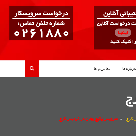
یبانی آنلاین
درخواست سرویسکار
:شماره تلفن تماس
بت درخواست آنلاین
0261880
اینجـا
را کلیک کنید
درباره ما
تماس با ما
ج
 کرج
»
سرویس پکیج بوتان در فردیس کرج