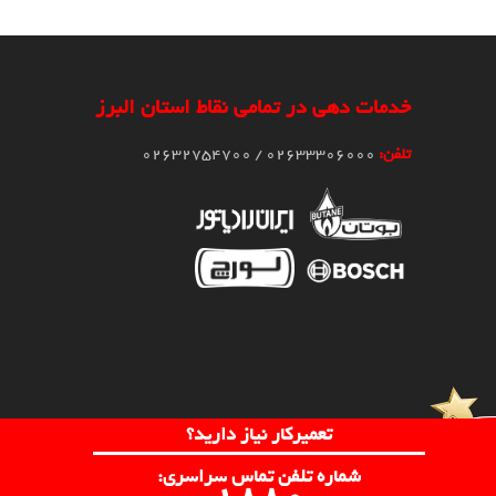
خدمات دهی در تمامی نقاط استان البرز
تلفن:
02633306000 / 02632754700
تعمیرکار نیاز دارید؟
شماره تلفن تماس سراسری: