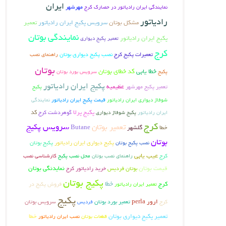
ایران
مهرشهر
نمایندگی ایران رادیاتور در حصارک کرج
رادیاتور
مشکل بوتان
سرویس پکیج ایران رادیاتور
تعمیر
نمایندگی بوتان
پکیج ایران رادیاتور
تعمیر پکیج دیواری
کرج
تعمیرات پکیج کرج
نصب پکیج دیواری بوتان
راهنمای نصب
بوتان
خطا یابی
کد خطای بوتان
پکیج
سرویس بورد بوتان
پکیج ایران رادیاتور
تعمیر پکیج مهرشهر
عظیمیه
پکیج
شوفاژ دیواری ایران رادیاتور
قیمت پکیج ایران رادیاتور
نمایندگی
پکیج پرلا
گوهردشت کرج
کد
ایران رادیاتور
پکیج شوفاژ دیواری
کرج
سرویس پکیج
تعمیر بوتان
خطا
گلشهر
Butane
بوتان
پکیج بوتان
نصب پکیج بوتان
پکیج دیواری ایران رادیاتور
عیب یابی
کرج
راهنمای نصب بوتان
محل نصب پکیج
کارشناسی نصب
قیمت بوتان
بوتان فردیس
نمایدنگی بوتان
خرید رادیاتور کرج
پکیج بوتان
خطا
کرج
فروش پکیج در
تعمیر ایران رادیاتور
پکیج
کرج
ارور perla
تعمیر بورد بوتان
سرویس بوتان
فردیس
تعمیر پکیج دیواری بوتان
خطا
قطعات بوتان
نصب ایران رادیاتور