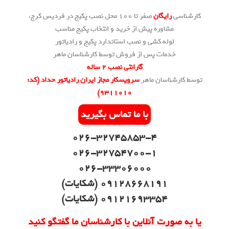
کارشناسی
رایگان
صفر تا 100 محل نصب پکیج در فردیس کرج،
مشاوره پیش از خرید و انتخاب پکیج مناسب
لوله کشی و نصب استاندارد پکیج و رادیاتور
خدمات پس از فروش توسط کارشناسان ماهر
گارانتی نصب 2 ساله
توسط کارشناسان ماهر
سرویسکار مجاز ایران رادیاتور حداد (کد:
۹۳۱۱۰۱۰)
با ما تماس بگیرید
026-32745853-4
026-32754700-1
026-33306000
09128668191 (شکایات)
09121693354 (شکایات)
یا به صورت آنلاین با کارشناسان ما گفتگو کنید