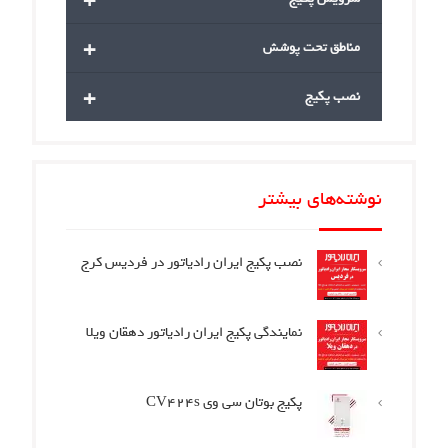
+
مناطق تحت پوشش
+
نصب پکیج
نوشته‌های بیشتر
نصب پکیج ایران رادیاتور در فردیس کرج
نمایندگی پکیج ایران رادیاتور دهقان ویلا
پکیج بوتان سی وی CV424s