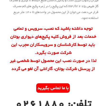
میزان رسوب گیری است و بدلیل داشتن منبع انبساط 8 لیتری و مصرف
گاز طبیعی 2.75 m3/hr که این پکیج را در زمره پکیج های کم مصرف
قرار می دهد، می توان از این محصول در واحدهای تا 140 متر مربع
ود.
داشته باشید که نصب، سرویس و تمامی
عد از فروش کلیه پکیج‌های دیواری بوتان
وسط کارشناسان و سرویسکاران مجرب این
شرکت صورت بگیرد.
 صورت نصب این محصول توسط شخصی غیر
نل شرکت بوتان، گارانتی آن لغو می گردد
با ما تماس بگیرید
: 0261880