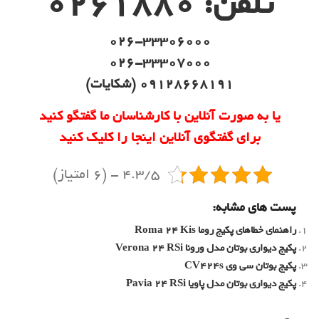
: 0261880
026-33306000
026-33307000
09128668191 (شکایات)
 صورت آنلاین با کارشناسان ما گفتگو کنید
ای گفتگوی آنلاین اینجا را کلیک کنید
4.3/5 - (6 امتیاز)
مشابه:
کیج روما Roma 24 Kis
ن مدل ورونا Verona 24 RSi
وی CV424s
ن مدل پاویا Pavia 24 RSi