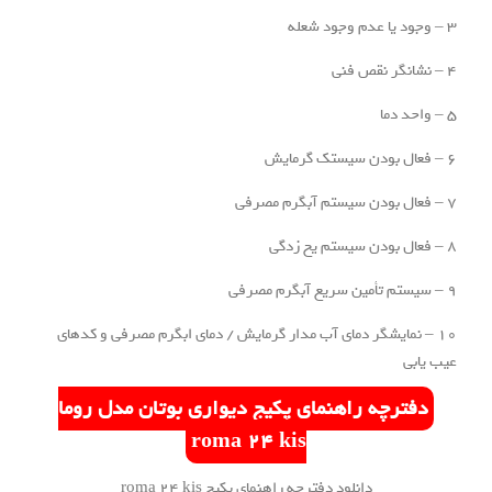
یشگر دمای آب مدار گرمایش / دمای ابگرم مصرفی و کدهای
ه راهنمای پکیج دیواری بوتان مدل روما
roma 24 kis
دانلود دفترچه راهنمای پکیج roma 24 kis