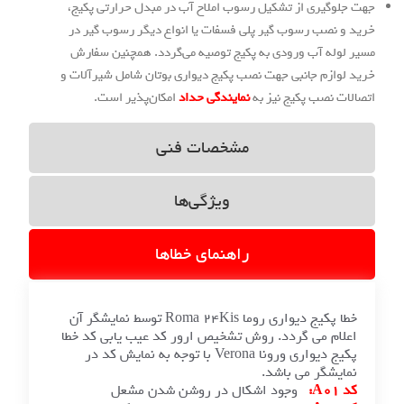
ی از تشکیل رسوب املاح آب در مبدل حرارتی پکیج،
 رسوب گیر پلی فسفات یا انواع دیگر رسوب گیر در
آب ورودی به پکیج توصیه می‌گردد. همچنین سفارش
جانبی جهت نصب پکیج دیواری بوتان شامل شیرآلات و
 پکیج نیز به
نمایندگی حداد
امکان‌پذیر است.
مشخصات فنی
ویژگی‌ها
راهنمای خطاها
خطا پکیج دیواری روما Roma 24Kis توسط نمایشگر آن
ی گردد. روش تشخیص ارور کد عیب یابی کد خطا
پکیج دیواری ورونا Verona با توجه به نمایش کد در
 می باشد.
وجود اشکال در روشن شدن مشعل