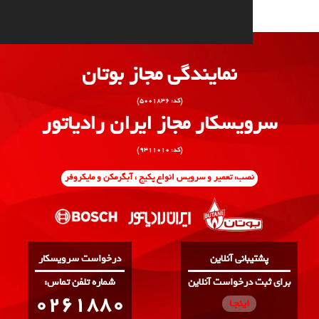
نمایندگی مجاز بوتان
(کد: ۵۰۰۱۸۳۶)
یسکار مجاز ایران رادیاتور
(کد: ۹۳۱۱۰۱۰)
صب، تعمیر و سرویس انواع پکیج ، آبگرمکن و مایکروفر
انی آنلاین
درخواست سرویسکار
درخواست آنلاین
:شماره تلفن تماس
0261880
اینجـا