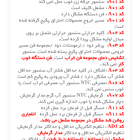
سنسور جرقه زن خوب عمل نمی کند
: مشعل کثیف است
: فن دستگاه مشکل دارد
مسیر خروج محصولات احتراق پکیج گرفته شده
: کلید حرارتی سنسور حرارتی متصل بر روی
ولیه مشکل پیدا کرده است.
: پرشر دود / ترموستات دود /مجموعه فن مسیر
محصولات احتراق پکیج بسته شده است. سنسور
دمای مجموعه فن خراب
است.
فن دستگاه خوب
کند..
:اشکال در کلید حداقل فشار آب سنسور حداقل
ب مشکل دارد / فشار آب ورودی به پکیج کم است
:مصرفی NTC سنسور آب مصرفی خراب است یا
س نمی کند.
گرمایش NTC سنسور آب گرم مدار گرمایش
کل شده یا خوب اندازه گیری نمی کند.
: حسگر قبل از فرمان برد عمل کرده
حسگر قبل از فرمان برد عمل کرده
انفجاری
شد
مشکل در مجموعه مشعل می باشد.
: تنظیم الکتریکی حداقل و حداکثر مدار گرمایش
لکتریکی حداقل و حداکثر
مدار گرمایش
ن زمستانه
/
تابستانه با باز شدن
آب اشکال در