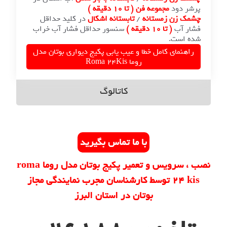
ود
مجموعه فن
( تا ۱۰ دقیقه )
ن زمستانه
/
تابستانه اشکال
در کلید حداقل
ب
( تا ۱۰ دقیقه )
سنسور حداقل فشار آب خراب
ت.
ای کامل خطا و عیب یابی پکیج دیواری بوتان مدل
روما Roma 24Kis
کاتالوگ
با ما تماس بگیرید
نصب ، سرویس و تعمیر پکیج بوتان مدل روما roma
24 kis توسط کارشناسان مجرب نمایندگی مجاز
بوتان در استان البرز