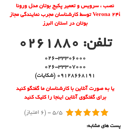
، سرویس و تعمیر پکیج بوتان مدل ورونا
Verona 24i توسط کارشناسان مجرب نمایندگی مجاز
بوتان در استان البرز
ن: 0261880
026-33306000
026-33307000
09128668191 (شکایات)
ه صورت آنلاین با کارشناسان ما گفتگو کنید
رای گفتگوی آنلاین اینجا را کلیک کنید
5/5 - (6 امتیاز)
 مشابه: