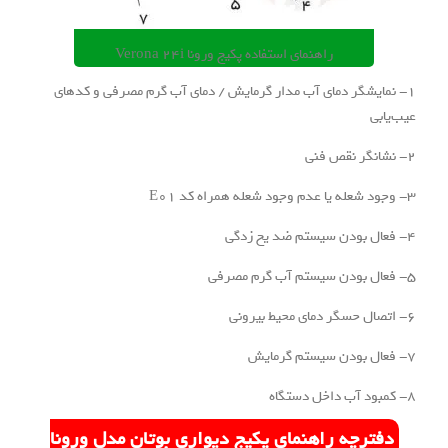
راهنمای استفاده پکیج ورونا Verona 24i
گر دمای آب مدار گرمایش / دمای آب گرم مصرفی و کدهای
چه راهنمای پکیج دیواری بوتان مدل ورونا