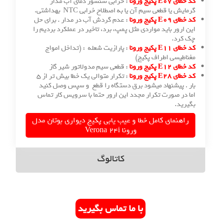
 ورونا
: خرابی سنسور دمای آب مدار
ا قطعی سیم آن یا به اصطلاح خرابی NTC بهداشتی.
 ورونا
: عدم گردش آب در مدار . برای حل
ور باید مواردی مثل پمپ، برد، تاخیر در عملکرد بردیم را
د.
 ورونا
: پارازیت شعله : (تداخل امواج
سی اطراف پکیج)
 ورونا
: قطعی سیم مدولاتور شیر گاز
 ورونا
: تکرار متوالی یک خطا بیش تر از ۵
پیشنهاد میشود برق دستگاه را قطع و سپس وصل کنید
 صورت تکرار مجدد این ارور حتما با سرویس کار تماس
.
مای کامل خطا و عیب یابی پکیج دیواری بوتان مدل
ورونا Verona 24i
کاتالوگ
با ما تماس بگیرید