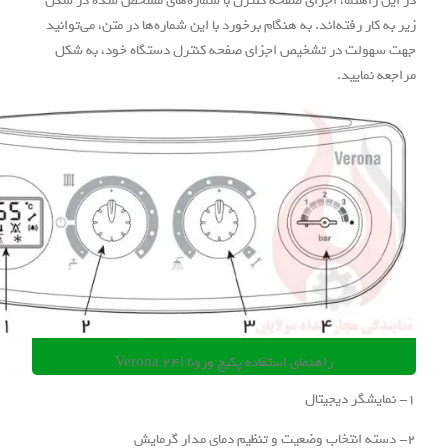
هنما، اجزای صفحه کنترل با شماره‌های مشخص شده در شکل
رفته‌اند. به هنگام برخورد با این شماره‌ها در متن، می‌توانید
ت در تشخیص اجزای صفحه کنترل دستگاه خود، به شکل
یید.
راهنمای استفاده پکیج ورونا Verona 24i