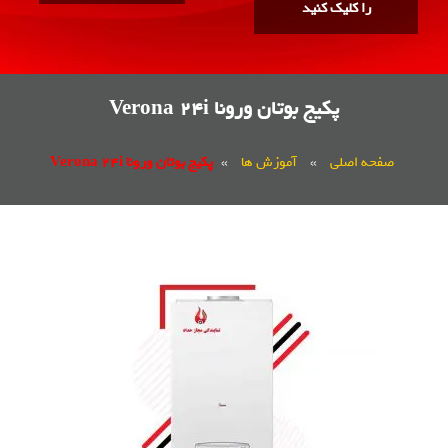
 کلیک کنید
پکیج بوتان ورونا Verona 24i
اصلی
»
آموزش ها
»
پکیج بوتان ورونا Verona 24i