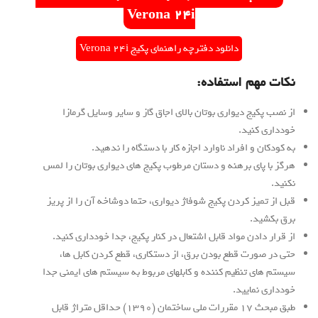
Verona 24i
دانلود دفترچه راهنمای پکیج Verona 24i
م استفاده:
ج دیواری بوتان بالای اجاق گاز و سایر وسایل گرمازا
نید.
 افراد ناوارد اجازه کار با دستگاه را ندهید.
ی برهنه و دستان مرطوب پکیج های دیواری بوتان را لمس
ز کردن پکیج شوفاژ دیواری، حتما دوشاخه آن را از پریز
.
دن مواد قابل اشتعال در کنار پکیج، جدا خودداری کنید.
رت قطع بودن برق، از دستکاری، قطع کردن کابل ها،
 تنظیم کننده و کابلهای مربوط به سیستم های ایمنی جدا
ایید.
طبق مبحث 17 مقررات ملی ساختمان (1390) حداقل متراژ قابل