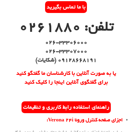
با ما تماس بگیرید
ن: 0261880
026-33306000
026-33307000
09128668191 (شکایات)
ه صورت آنلاین با کارشناسان ما گفتگو کنید
رای گفتگوی آنلاین اینجا را کلیک کنید
اهنمای استفاده رابط کاربری و تنظیمات
کنترل ورونا Verona 24i: