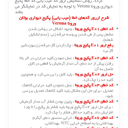
گردد. روش تشخیص ارور کد عیب یابی کد خطا پکیج
دیواری ورونا Verona با توجه به نمایش کد در نمایشگر می
باشد
 اررور کدهای خطا (عیب یابی) پکیج دیواری بوتان
ورونا Verona
 ورونا
: وجود اشکال در روشن شدن
پس از طی شدن پروسه جرقه زنی (عدم تشکیل
ج ورونا
: چک کردن گاز،جرقه زن،یون،شیر
 ورونا
: عمل نمودن کلید حرارتی در اثر بالا
یش از حد دمای آب مدار گرمایش یا قطعی در کابل
ه آن
 ورونا
: باید کابل را بررسی کرد و همچنین
د را چک کرد.
 ورونا
: عمل ننمودن کلید حرارتی کلاهک
، برای حل این مشکل باید کلید کلاهک تعدیل بررسی
 ورونا
: پایین بودن فشار آب مدار گرمایش
: برای حل ارور E04 پکیج ورونا باید فشار بار پکیج را تا ۱٫۵
 داد. و کلید حداقل فشار را چک کرد.
 ورونا
: خرابی سنسور دمای آبگرم
ا به اصطلاح خرابی NTC بهداشتی.