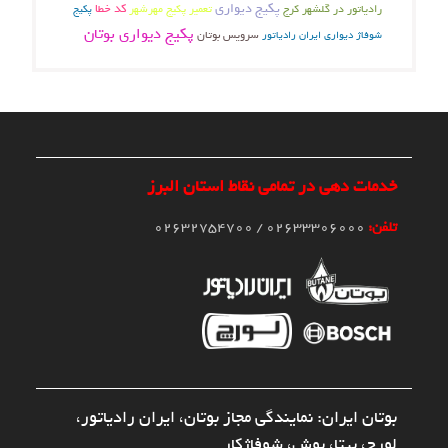
پکیج دیواری
تعمیر پکیج مهرشهر
کد خطا
رادیاتور در گلشهر کرج
پکیج
پکیج دیواری بوتان
سرویس بوتان
شوفاژ دیواری ایران رادیاتور
خدمات دهی در تمامی نقاط استان البرز
تلفن:
02633306000 / 02632754700
بوتان ایران: نمایندگی مجاز بوتان، ایران رادیاتور،
لورچ، بیتا، بوش، شوفاژکار