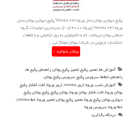
پکیج دیواری بوتان مدل ورونا Verona 24i پکیج دیواری بوتان مدل
ورونا Verona 24i (ورونا 24000) ، از جدیدترین تولیدات گروه
صنعتی بوتان می‌باشد، که با تکنولوژی به روز ایتالیایی و با قطعات
استاندارد اروپایی در شرکت بوتان مونتاژ می…
بیشتر بخوانید
آموزش ها
,
تعمیر پکیج
,
تعمیر پکیج بوتان
,
راهنمای پکیج ها
,
راهنمای خطاها
,
سرویس پکیج
,
سرویس پکیج بوتان
آموزش نصب ورونا
,
ارور verona
,
ارور ورونا
,
افت افشار پکیج
بوتان ورونا
,
افت فشار بوتان ورونا
,
بوتان
,
پکیج
,
پکیج بوتان
,
پکیج
دیواری بوتان
,
پکیج ورونا
,
تعمیر پکیج بوتان
,
تعمیر ورونا
,
خطا verona
,
خطا ورونا
,
سرویس ورونا
دیدگاه بگذارید