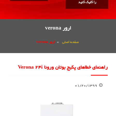
را کلیک کنید
ارور verona
صفحه اصلی
»
ارور verona
راهنمای خطاهای پکیج بوتان ورونا Verona 24i
۰۱/۲۰/۱۳۹۹