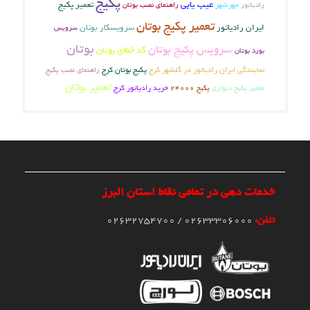
پکیج
عیب یابی
تعمیر پکیج
رادیاتور
مهرشهر
راهنمای نصب بوتان
تعمیر پکیج بوتان
ایران رادیاتور
سرویسکار بوتان
سرویس
بوتان
سرویس پکیج بوتان
کد خطای بوتان
بورد بوتان
پکیج بوتان کرج
نمایندگی ایران رادیاتور در گلشهر کرج
راهنمای نصب پکیج
تعمیر بوتان
تعمیر پکیج دیواری
خرید رادیاتور کرج
پکیج 24000
خدمات دهی در تمامی نقاط استان البرز
تلفن:
02633306000 / 02632754700