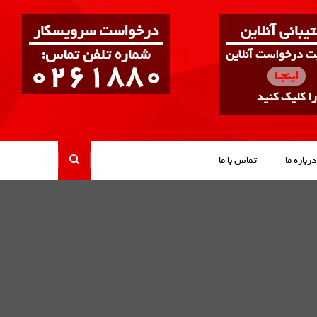
یبانی آنلاین
درخواست سرویسکار
:شماره تلفن تماس
بت درخواست آنلاین
0261880
اینجـا
را کلیک کنید
درباره ما
تماس با ما