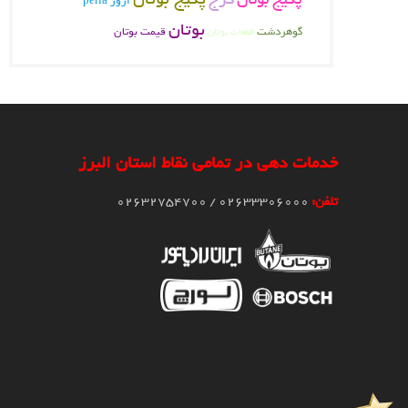
ارور perla
بوتان
گوهردشت
قیمت بوتان
قطعات بوتان
خدمات دهی در تمامی نقاط استان البرز
تلفن:
02633306000 / 02632754700