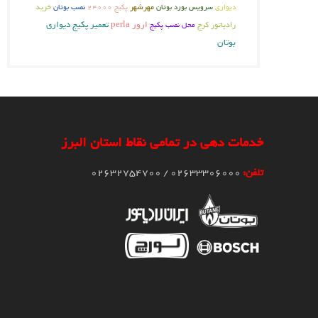
دیواری
مهرشهر
نصب بوتان
خرید
سرویس بورد بوتان
پکیج 24000
ارور perla
تعمیر پکیج دیواری
رادیاتور کرج
محل نصب پکیج
بوتان
خدمات دهی در تمامی نقاط استان البرز
تلفن:
02633306000 / 02632754700