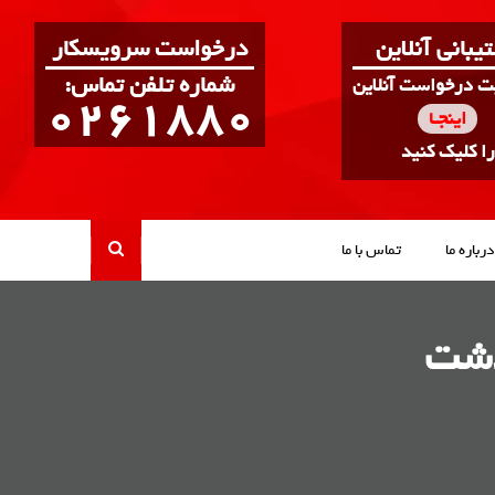
یبانی آنلاین
درخواست سرویسکار
:شماره تلفن تماس
بت درخواست آنلاین
0261880
اینجـا
را کلیک کنید
درباره ما
تماس با ما
دشت