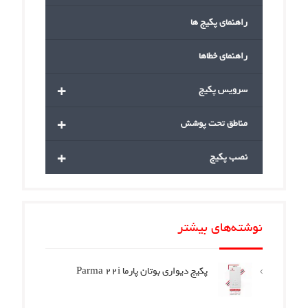
راهنمای پکیج ها
راهنمای خطاها
+
سرویس پکیج
+
مناطق تحت پوشش
+
نصب پکیج
نوشته‌های بیشتر
پکیج دیواری بوتان پارما Parma 22i