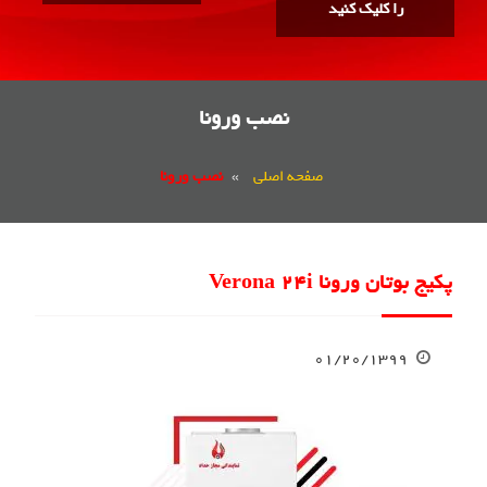
را کلیک کنید
نصب ورونا
صفحه اصلی
»
نصب ورونا
پکیج بوتان ورونا Verona 24i
۰۱/۲۰/۱۳۹۹