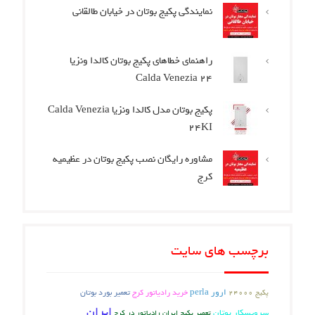
نمایندگی پکیج بوتان در خیابان طالقانی
راهنمای خطاهای پکیج بوتان کالدا ونزیا
Calda Venezia 24
پکیج بوتان مدل کالدا ونزیا Calda Venezia
24KI
مشاوره رایگان نصب پکیج بوتان در عظیمیه
کرج
برچسب های سایت
ارور perla
تعمیر بورد بوتان
خرید رادیاتور کرج
پکیج 24000
ایران
سرویسکار بوتان
تعمیر پکیج ایران رادیاتور در کرج