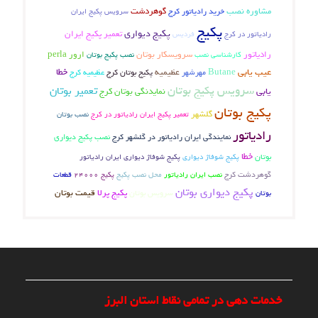
مشاوره نصب
گوهردشت
خرید رادیاتور کرج
سرویس پکیج ایران
پکیج
پکیج دیواری
تعمیر پکیج ایران
رادیاتور در کرج
فردیس
رادیاتور
سرویسکار بوتان
ارور perla
کارشناسی نصب
نصب پکیج بوتان
عیب یابی
خطا
Butane
عظیمیه
پکیج بوتان کرج
عظیمیه کرج
مهرشهر
سرویس پکیج بوتان
تعمیر بوتان
یابی
نمایدنگی بوتان کرج
پکیج بوتان
گلشهر
تعمیر پکیج ایران رادیاتور در کرج
نصب بوتان
رادیاتور
نصب پکیج دیواری
نمایندگی ایران رادیاتور در گلشهر کرج
خطا
بوتان
پکیج شوفاژ دیواری
پکیج شوفاژ دیواری ایران رادیاتور
گوهردشت کرج
محل نصب پکیج
نصب ایران رادیاتور
پکیج 24000
قطعات
پکیج دیواری بوتان
سرویس بوتان
پکیج پرلا
قیمت بوتان
بوتان
خدمات دهی در تمامی نقاط استان البرز